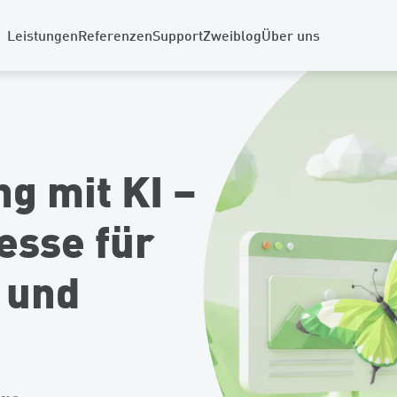
Leistungen
Referenzen
Support
Zweiblog
Über uns
g mit KI –
esse für
 und
e