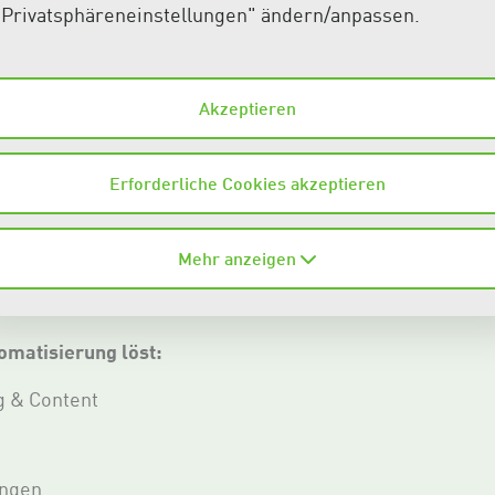
"Privatsphäreneinstellungen" ändern/anpassen.
Akzeptieren
 mit KI heute entscheidend i
Erforderliche Cookies akzeptieren
zererwartungen steigen und Inhalte müssen schneller, p
Mehr anzeigen
mit KI unterstützt Unternehmen dabei, diese Anforderu
omatisierung löst:
g & Content
ungen