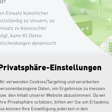
KI?
en Einsatz künstlicher
bstständig zu steuern, zu
ensatz zu klassischer
olgt, kann KI Daten
Entscheidungen dynamisch
ger manuelle Arbeit,
Privatsphäre-Einstellungen
ungen, die sich
te und Geschäftsziele
Wir verwenden Cookies/Targeting und verarbeiten
personenbezogene Daten, um Ergebnisse zu messen
bzw. den Inhalt unserer Website abzustimmen. Da wir
Ihre Privatsphäre schätzen, bitten wir Sie um Erlaubnis.
Zu unseren Referenzen
Sie können Ihre Einwilligung jederzeit in den