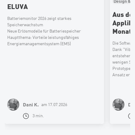
Design & U
ELUVA
Aus der
Batteriemonitor 2026 zeigt starkes
Applika
Speicherwachstum
Monat
Neue Erlösmodelle für Batteriespeicher
Hauptthema: Vorteile leistungsfähiges
Die Softwar
Energiemanagementsystem (EMS)
Dank "Vibe 
entstehen a
wenigen Stu
Prototypen s
Ansatz erse
sie zu Dirig
um digitale
risikoärmer
Dani K.
Dan
am 17.07.2026
3 min.