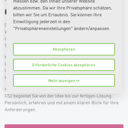
messen bzw. den Inhalt unserer Website
abzustimmen. Da wir Ihre Privatsphäre schätzen,
Clinx ist heute CS2
bitten wir Sie um Erlaubnis. Sie können Ihre
Einwilligung jederzeit in den
Die CS2 AG hat per 1. Januar 2020 den Bereich
"Privatsphäreneinstellungen" ändern/anpassen.
Webentwicklung der Armacom AG übernommen. Die
digitalen Dienstleistungen wurden zuvor über deren
Tochterfirma Clinx GmbH angeboten.
Akzeptieren
Heute führt CS2 diese Erfahrung weiter und unterstützt
Unternehmen bei der Umsetzung digitaler Projekte, neuer
Erforderliche Cookies akzeptieren
Ideen und individueller Weblösungen – von der ersten
Konzeption bis zur technischen Realisierung.
Mehr anzeigen
Haben Sie ein digitales Projekt oder eine neue Idee?
CS2 begleitet Sie von der Idee bis zur fertigen Lösung.
Persönlich, erfahren und mit einem klaren Blick für Ihre
Anforderungen.