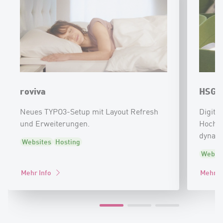
roviva
HSG 
Neues TYPO3-Setup mit Layout Refresh
Digita
und Erweiterungen.
Hochsc
dynami
Websites
Hosting
Websi
Mehr Info
Mehr I