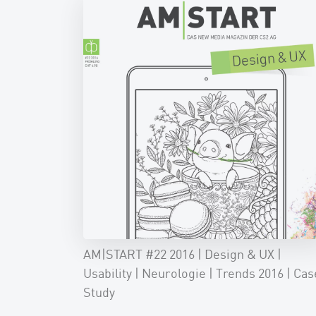
AM|START #22 2016 | Design & UX |
Usability | Neurologie | Trends 2016 | Cas
Study