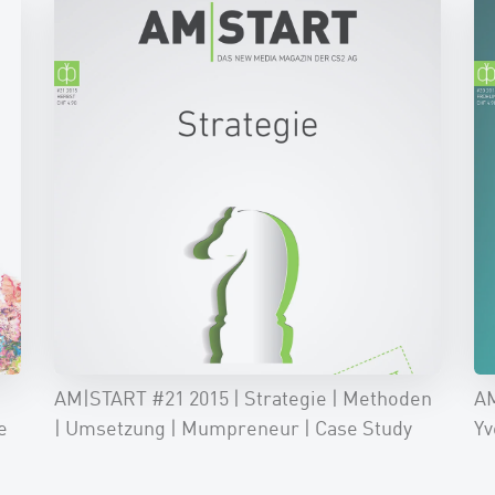
AM|START #21 2015 | Strategie | Methoden
AM
e
| Umsetzung | Mumpreneur | Case Study
Yv