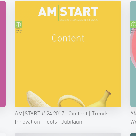
AM|START # 24 2017 | Content | Trends |
AM
Innovation | Tools | Jubiläum
We