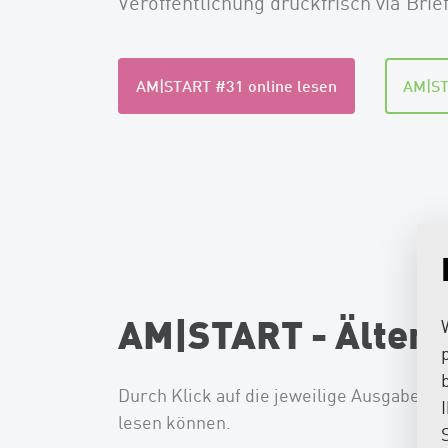
Veröffentlichung druckfrisch via Brief
AM|START #31 online lesen
AM|ST
AM|START - Älter
Durch Klick auf die jeweilige Ausgabe ö
lesen können.