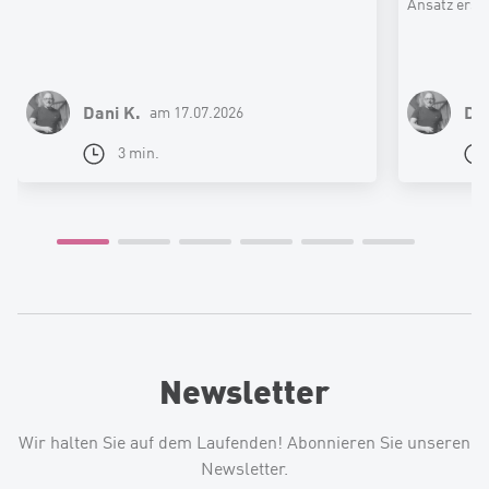
Ansatz erse
sie zu Dirig
um digitale
risikoärmer
Dani K.
Dan
am 17.07.2026
3 min.
Newsletter
Wir halten Sie auf dem Laufenden! Abonnieren Sie unseren
Newsletter.