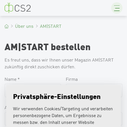
CS2
Über uns
AM|START
AM|START bestellen
Es freut uns, dass wir Ihnen unser Magazin AM|START
zukünftig direkt zuschicken dürfen.
Name
*
Firma
Privatsphäre-Einstellungen
Adresse
*
PLZ/Ort
*
Wir verwenden Cookies/Targeting und verarbeiten
personenbezogene Daten, um Ergebnisse zu
messen bzw. den Inhalt unserer Website