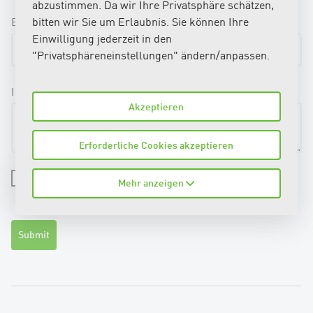
abzustimmen. Da wir Ihre Privatsphäre schätzen,
E-Mail-Adresse
*
Telefonnummer
bitten wir Sie um Erlaubnis. Sie können Ihre
Einwilligung jederzeit in den
"Privatsphäreneinstellungen" ändern/anpassen.
Ihre Nachricht (optional):
Akzeptieren
Erforderliche Cookies akzeptieren
Ich habe die Hinweise zum
Datenschutz
gelesen und
Mehr anzeigen
akzeptiere diese. *
Submit