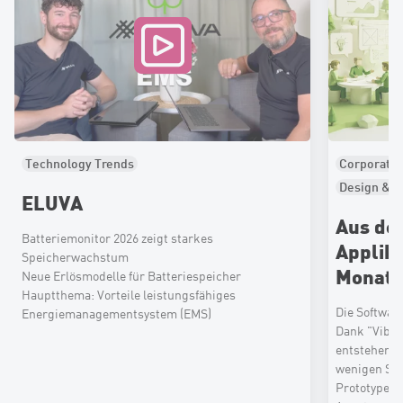
Technology Trends
Corporate 
Design & U
ELUVA
Aus der
Batteriemonitor 2026 zeigt starkes
Applika
Speicherwachstum
Monat
Neue Erlösmodelle für Batteriespeicher
Hauptthema: Vorteile leistungsfähiges
Die Softwar
Energiemanagementsystem (EMS)
Dank "Vibe 
entstehen a
wenigen Stu
Prototypen s