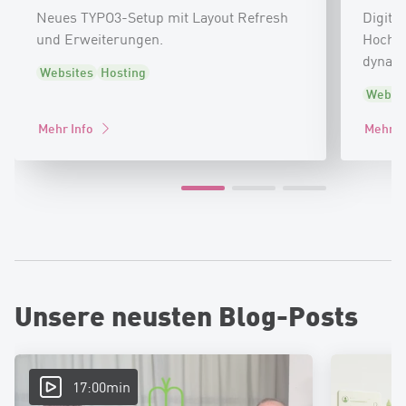
Neues TYPO3-Setup mit Layout Refresh
Digita
und Erweiterungen.
Hochsc
dynami
Websites
Hosting
Websi
Mehr Info
Mehr I
Unsere neusten Blog-Posts
17:00min