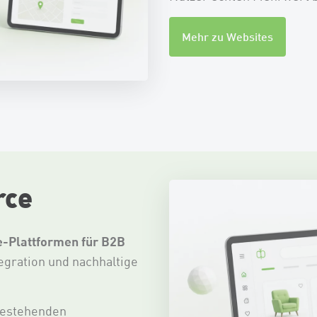
Mehr zu Websites
rce
-Plattformen für B2B
egration und nachhaltige
bestehenden