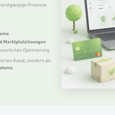
durchgängige Prozesse
steme
nd Marktplatzlösungen
nuierlichen Optimierung
ierten Kanal, sondern als
ystems
.