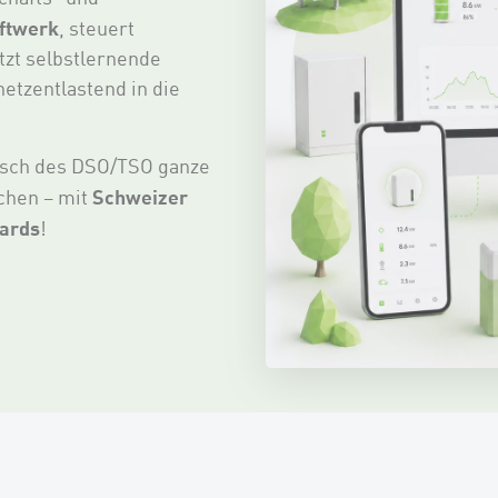
aftwerk
, steuert
utzt selbstlernende
netzentlastend in die
unsch des DSO/TSO ganze
Schweizer
chen – mit
dards
!