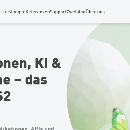
Leistungen
Referenzen
Support
Zweiblog
Über uns
nen, KI &
me – das
S2
likationen, APIs und