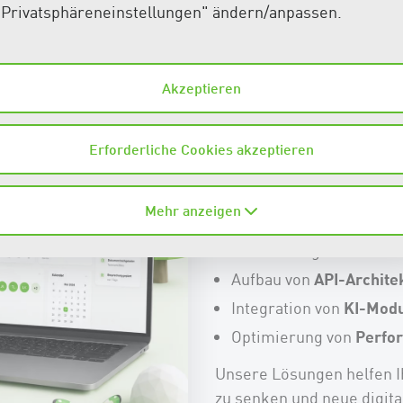
"Privatsphäreneinstellungen" ändern/anpassen.
Web-Applik
Individuals
Akzeptieren
Wir konzipieren und entw
Applikationen
, APIs und 
Erforderliche Cookies akzeptieren
auf Ihre Geschäftsprozess
Mehr anzeigen
Von der Idee bis zum Betri
Busine
Entwicklung von
API-Archite
Aufbau von
KI-Modu
Integration von
Perfor
Optimierung von
Unsere Lösungen helfen Ih
zu senken und neue digita