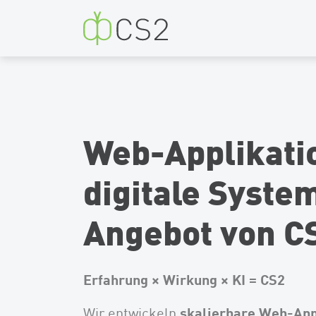
CS2
Web-Applikatio
digitale Syste
Angebot von C
Erfahrung × Wirkung × KI = CS2
skalierbare Web-App
Wir entwickeln