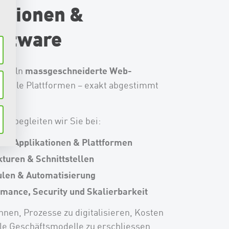
ationen &
oftware
massgeschneiderte Web-
ickeln
digitale Plattformen – exakt abgestimmt
e.
eb begleiten wir Sie bei:
ss-Applikationen & Plattformen
kturen & Schnittstellen
len & Automatisierung
mance, Security und Skalierbarkeit
nen, Prozesse zu digitalisieren, Kosten
le Geschäftsmodelle zu erschliessen.