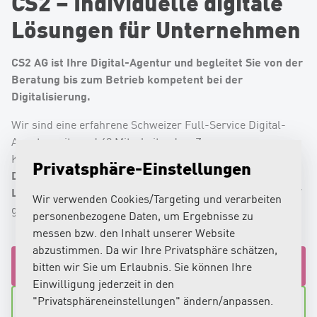
CS2 – Individuelle digitale
Lösungen für Unternehmen
CS2 AG ist Ihre Digital-Agentur und begleitet Sie von der
Beratung bis zum Betrieb kompetent bei der
Digitalisierung.
Wir sind eine erfahrene Schweizer Full-Service Digital-
Agentur mit rund 40 Mitarbeitenden. Zu unseren
Web-Applikationen
Kernkompetenzen gehören
,
Privatsphäre-Einstellungen
Digitalisierungs-Projekte
Webseiten
Ecommerce-
,
und
Lösungen
digitale Plattformen
sowie
. CS2 AG wurde
1997
Wir verwenden Cookies/Targeting und verarbeiten
gegründet und wird von den Inhabern geführt.
personenbezogene Daten, um Ergebnisse zu
messen bzw. den Inhalt unserer Website
abzustimmen. Da wir Ihre Privatsphäre schätzen,
Jetzt Ihre Idee unverbindlich besprechen
bitten wir Sie um Erlaubnis. Sie können Ihre
Einwilligung jederzeit in den
"Privatsphäreneinstellungen" ändern/anpassen.
Zu unseren Referenzen