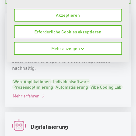
Akzeptieren
Web-Applikationen
Erforderliche Cookies akzeptieren
Web-Applikationen resp. Individual-Software bietet
Unternehmen zahlreiche Vorteile. Die Applikation
Mehr anzeigen
lässt sich exakt auf Ihre Anforderungen
zuschneiden und optimiert Geschäftsprozesse
nachhaltig.
Web-Applikationen
Individualsoftware
Prozessoptimierung
Automatisierung
Vibe Coding Lab
Mehr erfahren
Digitalisierung