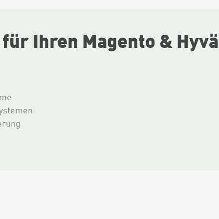
 für Ihren Magento & Hyv
eme
Systemen
erung