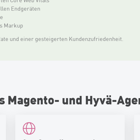
rten Core Web Vitals
llen Endgeräten
de
es Markup
Rate und einer gesteigerten Kundenzufriedenheit.
als Magento- und Hyvä-Age