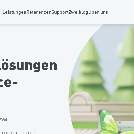
Leistungen
Referenzen
Support
Zweiblog
Über uns
ösungen
ce-
yvä
Commerce und