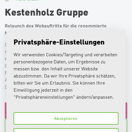
Kestenholz Gruppe
Relaunch des Webauftritts für die renommierte
Kestenholz Gruppe.
Privatsphäre-Einstellungen
Die Kestenholz Gruppe begann bereits 1967 schon so
richtig Fahrt aufzunehmen und startete seinen bis heute
Wir verwenden Cookies/Targeting und verarbeiten
nicht abreissenden Expansionskurs. In der dritten
personenbezogene Daten, um Ergebnisse zu
Generation steuert das traditionelle Basler
messen bzw. den Inhalt unserer Website
Familienunternehmen nebst der Modernisierung seiner
abzustimmen. Da wir Ihre Privatsphäre schätzen,
Autohäuser, auch die immer wichtiger werdende
bitten wir Sie um Erlaubnis. Sie können Ihre
Digitalisierung an.
Einwilligung jederzeit in den
"Privatsphäreneinstellungen" ändern/anpassen.
Jetzt beraten lassen
Akzeptieren
Zu den Referenzen