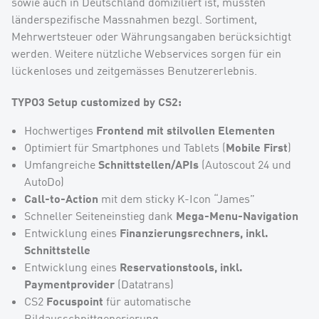
sowie auch in Deutschland domiziliert ist, mussten
länderspezifische Massnahmen bezgl. Sortiment,
Mehrwertsteuer oder Währungsangaben berücksichtigt
werden. Weitere nützliche Webservices sorgen für ein
lückenloses und zeitgemässes Benutzererlebnis.
TYPO3 Setup customized by CS2:
Frontend mit stilvollen Elementen
Hochwertiges
Mobile First
Optimiert für Smartphones und Tablets (
)
Schnittstellen/APIs
Umfangreiche
(Autoscout 24 und
AutoDo)
Call-to-Action
mit dem sticky K-Icon “James”
Mega-Menu-Navigation
Schneller Seiteneinstieg dank
Finanzierungsrechners, inkl.
Entwicklung eines
Schnittstelle
Reservationstools, inkl.
Entwicklung eines
Paymentprovider
(Datatrans)
Focuspoint
CS2
für automatische
Bildausschnittgenerierung