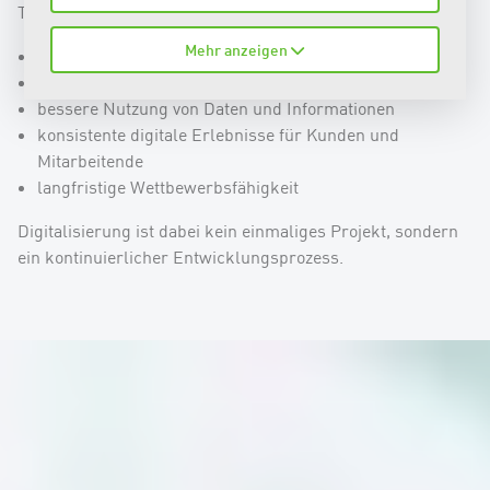
Typische Ziele der Digitalisierung sind:
Mehr anzeigen
Vereinfachung interner Prozesse
Reduktion manueller Arbeitsschritte
bessere Nutzung von Daten und Informationen
konsistente digitale Erlebnisse für Kunden und
Mitarbeitende
langfristige Wettbewerbsfähigkeit
Digitalisierung ist dabei kein einmaliges Projekt, sondern
ein kontinuierlicher Entwicklungsprozess.