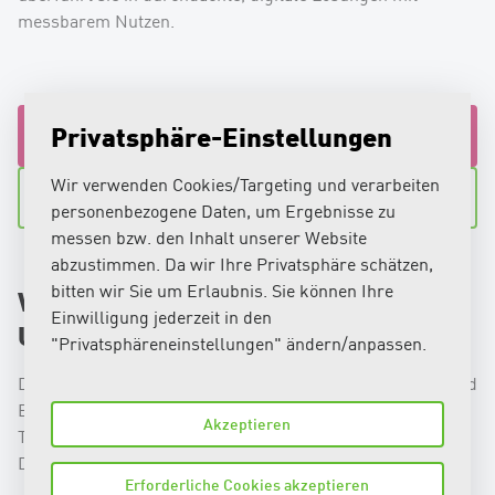
messbarem Nutzen.
Privatsphäre-Einstellungen
Ihr Projekt unverbindlich besprechen
Wir verwenden Cookies/Targeting und verarbeiten
Zu unseren Referenzen
personenbezogene Daten, um Ergebnisse zu
messen bzw. den Inhalt unserer Website
abzustimmen. Da wir Ihre Privatsphäre schätzen,
bitten wir Sie um Erlaubnis. Sie können Ihre
Warum Digitalisierung für
Einwilligung jederzeit in den
Unternehmen entscheidend ist
"Privatsphäreneinstellungen" ändern/anpassen.
Der digitale Wandel betrifft Unternehmen jeder Grösse und
Branche. Steigende Anforderungen an Effizienz,
Akzeptieren
Transparenz und Nutzerfreundlichkeit machen
Digitalisierung zu einem zentralen Erfolgsfaktor.
Erforderliche Cookies akzeptieren