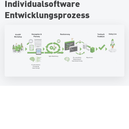
Individualsoftware
Entwicklungsprozess
Konzeption und Planung
Jedes erfolgreiche Individualsoftware-Projekt beginnt mit
sorgfältiger Konzeption und Planung. CS2 bietet ein
umfassendes Leistungsspektrum von der Strategie über
Dieser ganzheitliche
UX-Design bis zur Entwicklung.