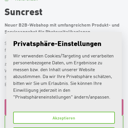
Suncrest
Neuer B2B-Webshop mit umfangreichem Produkt- und
Serviceangebot für Photovoltalikanlagen.
Privatsphäre-Einstellungen
Suncrest steht mit über 25 Jahren Erfahrung für
fundiertes Know-how in der Planung und Installation von
Wir verwenden Cookies/Targeting und verarbeiten
Photovoltaikanlagen. Dazu gehört ein sorgfältig
personenbezogene Daten, um Ergebnisse zu
zusammengestelltes Sortimentsangebot an Solarmodulen,
messen bzw. den Inhalt unserer Website
Wechselrichtern sowie weiteren Produkten und
abzustimmen. Da wir Ihre Privatsphäre schätzen,
Serviceleistungen rund um die nachhaltige Solar-
bitten wir Sie um Erlaubnis. Sie können Ihre
Energieversorung.
Einwilligung jederzeit in den
"Privatsphäreneinstellungen" ändern/anpassen.
Ihr Projekt besprechen
Akzeptieren
Suncrest-Webshop besuchen