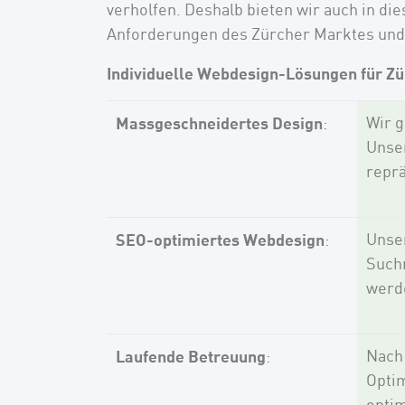
verholfen. Deshalb bieten wir auch in di
Anforderungen des Zürcher Marktes und 
Individuelle Webdesign-Lösungen für Zü
Massgeschneidertes Design
Wir g
:
Unser
reprä
SEO-optimiertes Webdesign
Unser
:
Suchm
werd
Laufende Betreuung
Nach 
:
Optim
optim