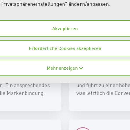
"Privatsphäreneinstellungen" ändern/anpassen.
g (SEO) und vieles mehr. Eine gut gestaltete Website sc
re Geschäftsziele zu erreichen.
ns:
Akzeptieren
Erforderliche Cookies akzeptieren
Benutzerfreundlichkei
Mehr anzeigen
tpunkt zwischen Ihrem
Ein benutzerfreundlich
n. Ein ansprechendes
und führt zu einer höh
 die Markenbindung.
was letztlich die Conv