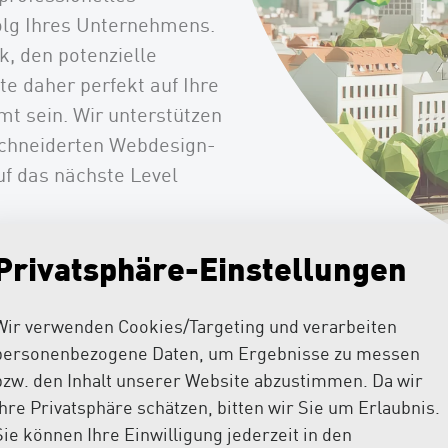
olg Ihres Unternehmens.
ck, den potenzielle
e daher perfekt auf Ihre
t sein. Wir unterstützen
chneiderten Webdesign-
uf das nächste Level
Privatsphäre-Einstellungen
eferenzen
Wir verwenden Cookies/Targeting und verarbeiten
personenbezogene Daten, um Ergebnisse zu messen
onelles Webdesign so wic
bzw. den Inhalt unserer Website abzustimmen. Da wir
Ihre Privatsphäre schätzen, bitten wir Sie um Erlaubnis.
Sie können Ihre Einwilligung jederzeit in den
r das blosse Aussehen Ihrer Website hinaus. Es umfasst