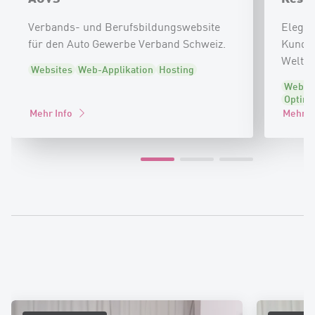
Verbands- und Berufsbildungswebsite
Elegan
für den Auto Gewerbe Verband Schweiz.
Kundsch
Welt d
Websites
Web-Applikation
Hosting
Websi
Optimi
Mehr Info
Mehr I