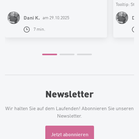
Tooltip: Str
Google Sche
Dani K.
Dan
am 29.10.2025
7 min.
Newsletter
Wir halten Sie auf dem Laufenden! Abonnieren Sie unseren
Newsletter.
Jetzt abonnieren