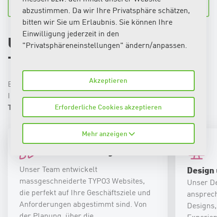
Zu unseren Referenzen
abzustimmen. Da wir Ihre Privatsphäre schätzen,
bitten wir Sie um Erlaubnis. Sie können Ihre
Einwilligung jederzeit in den
Unsere Dienstleistungen als
"Privatsphäreneinstellungen" ändern/anpassen.
TYPO3 Internetagentur
Akzeptieren
Bei uns erhalten Sie umfassende Dienstleistungen, die auf
Ihre individuellen Bedürfnisse zugeschnitten sind. Als
TYPO3 Internetagentur
bieten wir:
Erforderliche Cookies akzeptieren
Mehr anzeigen
Webentwicklung
Unser Team entwickelt
Design 
massgeschneiderte TYPO3 Websites,
Unser De
die perfekt auf Ihre Geschäftsziele und
ansprech
Anforderungen abgestimmt sind. Von
Designs,
der Planung, über die
Experien