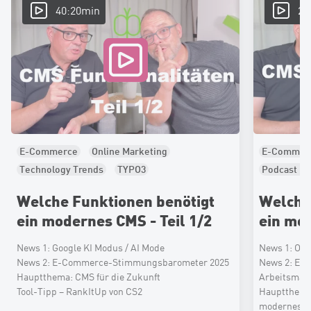
40:20min
27
E-Commerce
Online Marketing
E-Commer
Technology Trends
TYPO3
Podcast & 
Podcast & Videoblog
Corporate Websites
TYPO3
V
Welche Funktionen benötigt
Welche
ein modernes CMS - Teil 1/2
ein mod
News 1: Google KI Modus / AI Mode
News 1: On
News 2: E-Commerce-Stimmungsbarometer 2025
News 2: Einf
Hauptthema: CMS für die Zukunft
Arbeitsmar
Tool-Tipp – RankItUp von CS2
Hauptthema:
modernes CM