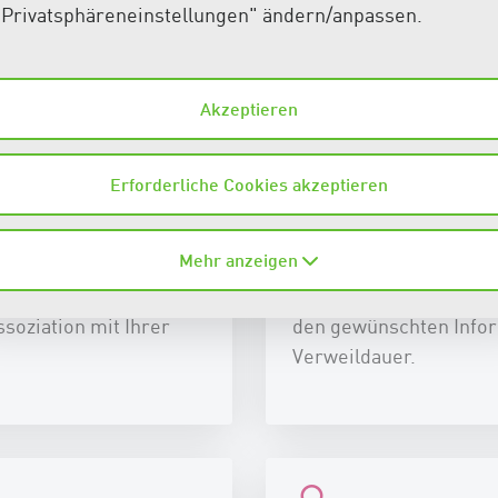
"Privatsphäreneinstellungen" ändern/anpassen.
tionieren. Professionelles Webdesign vereint Benutzerf
 den Erfolg Ihrer Website sicherzustellen.
:
Akzeptieren
Erforderliche Cookies akzeptieren
Benutzerfreundlichke
Mehr anzeigen
se und Vertrauen bei
Eine einfache, intuitiv
soziation mit Ihrer
den gewünschten Infor
Verweildauer.