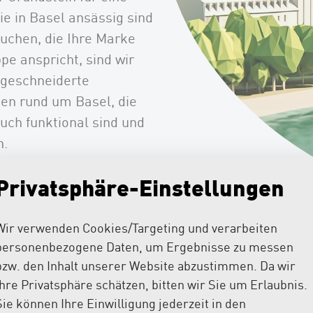
e in Basel ansässig sind
uchen, die Ihre Marke
pe anspricht, sind wir
sgeschneiderte
n rund um Basel, die
uch funktional sind und
n.
Privatsphäre-Einstellungen
en Referenzen
Wir verwenden Cookies/Targeting und verarbeiten
personenbezogene Daten, um Ergebnisse zu messen
lles Webdesign für Unte
bzw. den Inhalt unserer Website abzustimmen. Da wir
Ihre Privatsphäre schätzen, bitten wir Sie um Erlaubnis.
Sie können Ihre Einwilligung jederzeit in den
ntscheidenden Unterschied machen, wenn es darum geht