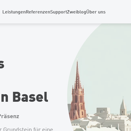
Leistungen
Referenzen
Support
Zweiblog
Über uns
s
n Basel
Präsenz
r Grundstein für eine